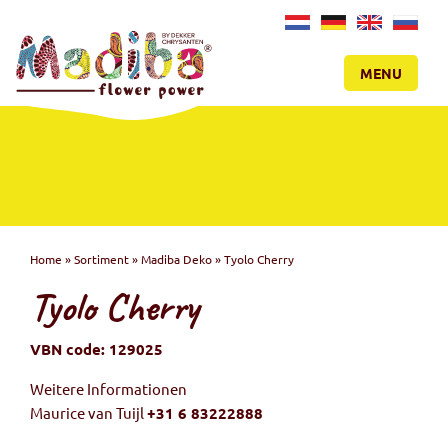
NL
DE
EN
RU
MENU
Home
»
Sortiment
»
Madiba Deko
»
Tyolo Cherry
Tyolo Cherry
VBN code: 129025
Weitere Informationen
Maurice van Tuijl
+31 6 83222888