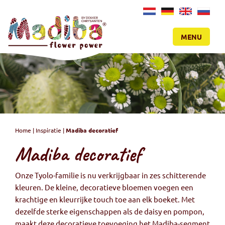
NL
DE
EN
RU
MENU
Home
|
Inspiratie
|
Madiba decoratief
Madiba decoratief
Onze Tyolo-familie is nu verkrijgbaar in zes schitterende
kleuren. De kleine, decoratieve bloemen voegen een
krachtige en kleurrijke touch toe aan elk boeket. Met
dezelfde sterke eigenschappen als de daisy en pompon,
maakt deze decoratieve toevoeging het Madiba-segment