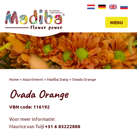
NL
DE
EN
RU
MENU
Home
»
Assortiment
»
Madiba Daisy
»
Ovada Orange
Ovada Orange
VBN code: 116192
Voor meer informatie:
Maurice van Tuijl
+31 6 83222888